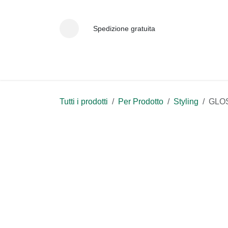
Passa al contenuto
Spedizione gratuita
Home
Collezioni
Negozio
Storia
Scegli 
Tutti i prodotti
Per Prodotto
Styling
G